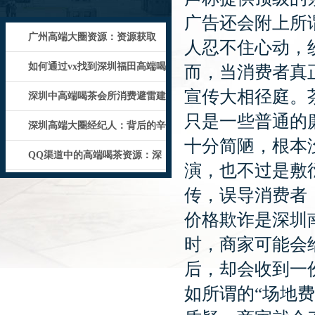
广告还会附上所
‌广州高端大圈资源‌：资源获取
人忍不住心动，纷
的“人
如何通过vx找到深圳福田高端喝
而，当消费者真
宣传大相径庭。
茶资源
深圳中高端喝茶会所消费避雷建
只是一些普通的
议
深圳高端大圈经纪人：背后的辛
十分简陋，根本
酸与荣耀
QQ渠道中的高端喝茶资源：深
演，也不过是敷
圳市场分
传，误导消费者，
价格欺诈是深圳
时，商家可能会
后，却会收到一
如所谓的“场地费