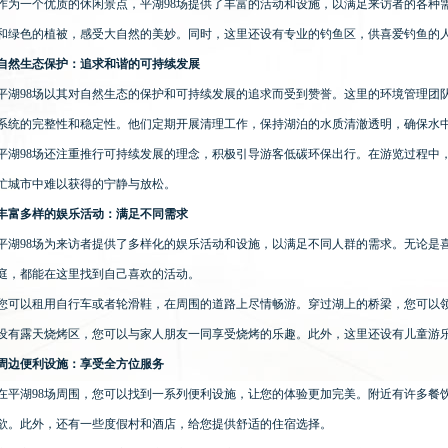
作为一个优质的休闲景点，平湖98场提供了丰富的活动和设施，以满足来访者的各种
和绿色的植被，感受大自然的美妙。同时，这里还设有专业的钓鱼区，供喜爱钓鱼的
自然生态保护：追求和谐的可持续发展
平湖98场以其对自然生态的保护和可持续发展的追求而受到赞誉。这里的环境管理团
系统的完整性和稳定性。他们定期开展清理工作，保持湖泊的水质清澈透明，确保水
平湖98场还注重推行可持续发展的理念，积极引导游客低碳环保出行。在游览过程中
忙城市中难以获得的宁静与放松。
丰富多样的娱乐活动：满足不同需求
平湖98场为来访者提供了多样化的娱乐活动和设施，以满足不同人群的需求。无论是
庭，都能在这里找到自己喜欢的活动。
您可以租用自行车或者轮滑鞋，在周围的道路上尽情畅游。穿过湖上的桥梁，您可以
设有露天烧烤区，您可以与家人朋友一同享受烧烤的乐趣。此外，这里还设有儿童游
周边便利设施：享受全方位服务
在平湖98场周围，您可以找到一系列便利设施，让您的体验更加完美。附近有许多餐
欲。此外，还有一些度假村和酒店，给您提供舒适的住宿选择。