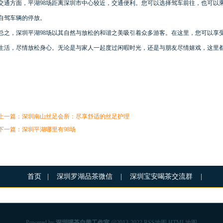
交通方面，平湖98场距离深圳市中心较近，交通便利。您可以选择驾车前往，也可以
自驾车辆的停放。
总之，深圳平湖98场以其自然与放松的和谐之美吸引着众多游客。在这里，您可以享
生活，尽情放松身心。无论是与家人一起度过闲暇时光，还是与朋友尽情嬉戏，这里
上一篇：
深圳南山丝足会所：尽享舒适的丝足护理
下一篇：
深圳平湖哪里有98场
首页
|
深圳罗湖品茶微信
|
深圳宝安喝茶交流群
|
Powered by
深圳喝茶自带工作室
@2013-2022
RSS地图
HTML地图